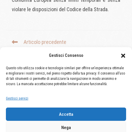
violare le disposizioni del Codice della Strada.
Articolo precedente
6) TRA LA TUTELA DELLA PRIVACY E QUELLA DEI BENI
Gestisci Consenso
AZIENDALI A PREVALERE PUÒ ESSERE QUEST’ULTIMA
Articolo successivo
Questo sito utilizza cookie e tecnologie similari per offrire un'esperienza ottimale
e migliorare i nostri servizi, nel pieno rispetto della tua privacy. Il consenso all’uso
8) DECLARATORIA DI INCOSTITUZIONALITA’ DELL’ART.
di tali strumenti ci permette di analizzare la navigazione in modo anonimo e
92 c. 2 C.P.C. SULLA COMPENSAZIONE DELLE SPESE DI
sicuro. La mancata accettazione potrebbe limitare alcune funzionalità.
LITE – CORTE COSTITUZIONALE SENTENZA N. 77/2018
Gestisci servizi
IL RITORNO DELLE “GRAVI ED ECCEZIONALI RAGIONI”
Accetta
Nega