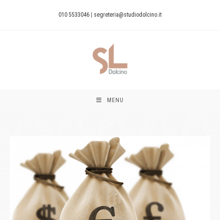
010 5533046
|
segreteria@studiodolcino.it
MENU