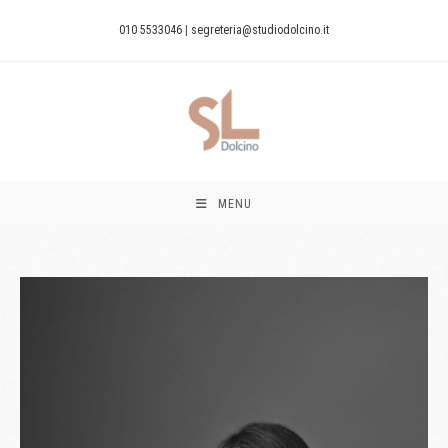
010 5533046
|
segreteria@studiodolcino.it
MENU